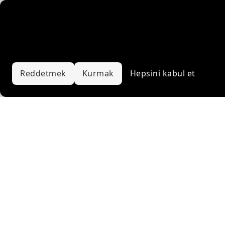
Gezinme deneyiminizi analiz etmek ve hizmetlerimizi ve
içeriklerimizi iyileştirmek için kendi çerezlerimizi ve üçüncü
taraf çerezlerini kullanıyoruz. Tüm çerezleri kabul edebilir
veya tercihlerinizi yapılandırabilirsiniz. Daha fazla bilgi için
Çerez Politikamıza
bakın.
Reddetmek
Kurmak
Hepsini kabul et